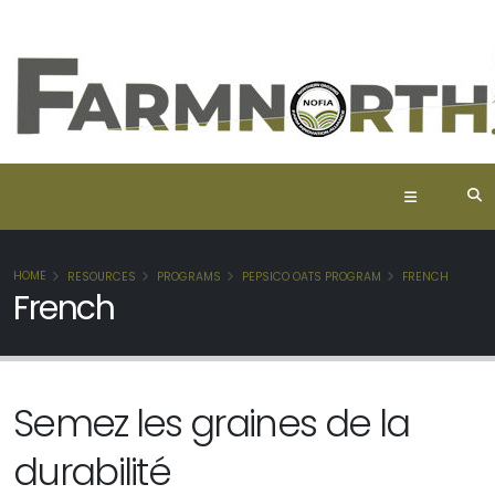
HOME
RESOURCES
PROGRAMS
PEPSICO OATS PROGRAM
FRENCH
French
Semez les graines de la
durabilité